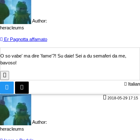
Author:
heracleums
Er Pagnotta affamato
O so vabe' ma dire 'fame'?! Su daie! S
ei a du semaferi da me,
bavoso!
Italian
2018-05-29 17:15
Author:
heracleums