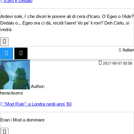
Icaro e Dedalo
Ardevi sole, i' che divori le povere ali di cera d'Icaro. O Egeo o l'Ade?
D
edalo o... Egeo ora ci dà, recidi l'aere! Vo pe' li rovi? Deh Cielo, si
vedrà
Italian
2017-06-07 00:58
Author:
heracleums
"Mod Rule": a Londra negli anni '60
Eran i Mod a
dominare