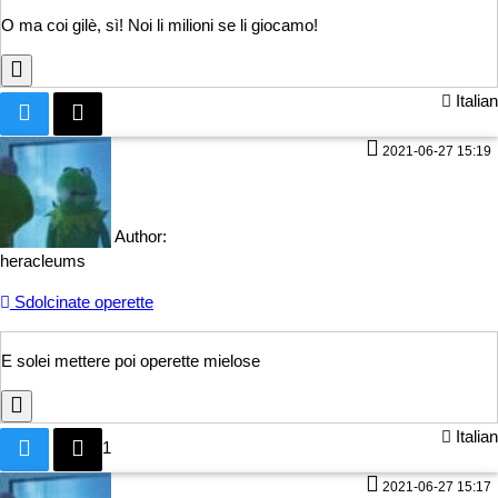
O ma coi gilè, sì! Noi li m
ilioni se li giocamo!
Italian
2021-06-27 15:19
Author:
heracleums
Sdolcinate operette
E solei mettere poi
operette mielose
Italian
1
2021-06-27 15:17