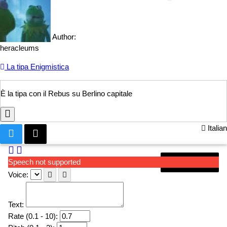
Author:
heracleums
La tipa Enigmistica
È la tipa con il Rebus
su Berlino capitale
Italian
Speech not supported
Next page
Voice:
Text:
Rate (0.1 - 10):