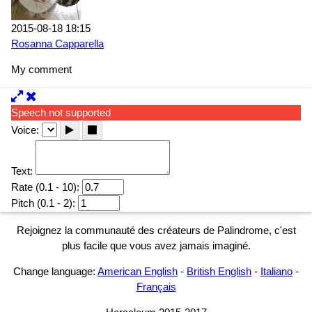
2015-08-18 18:15
Rosanna Capparella
My comment
Speech not supported
Voice:
Text:
Rate (0.1 - 10):
Pitch (0.1 - 2):
Rejoignez la communauté des créateurs de Palindrome, c'est
plus facile que vous avez jamais imaginé.
Change language:
American English
-
British English
-
Italiano
-
Français