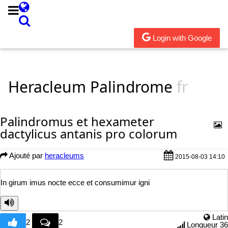
Login with Google
Heracleum Palindrome
fr
Palindromus et hexameter
dactylicus antanis pro colorum
Ajouté par
heracleums
2015-08-03 14:10
In girum imus nocte ec
ce et consumimur igni
Latin
2
2
Longueur 36