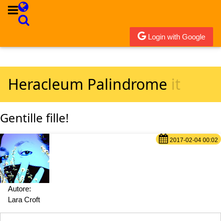
Login with Google
Heracleum Palindrome
it
Gentille fille!
2017-02-04 00:02
Autore:
Lara Croft