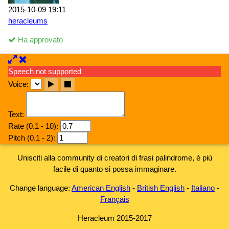
2015-10-09 19:11
heracleums
Ha approvato
Speech not supported
Voice:
Text:
Rate (0.1 - 10):
Pitch (0.1 - 2):
Unisciti alla community di creatori di frasi palindrome, è più
facile di quanto si possa immaginare.
Change language:
American English
-
British English
-
Italiano
-
Français
Heracleum 2015-2017