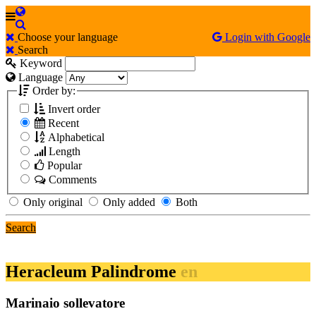
Choose your language
Login with Google
Search
Keyword
Language
Order by:
Invert order
Recent
Alphabetical
Length
Popular
Comments
Only original
Only added
Both
Search
Heracleum Palindrome
en
Marinaio sollevatore