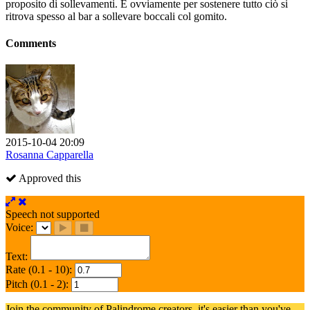
proposito di sollevamenti. E ovviamente per sostenere tutto ciò si
ritrova spesso al bar a sollevare boccali col gomito.
Comments
2015-10-04 20:09
Rosanna Capparella
Approved this
Speech not supported
Voice:
Text:
Rate (0.1 - 10):
Pitch (0.1 - 2):
Join the community of Palindrome creators, it's easier than you've